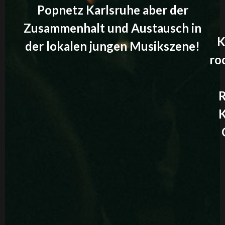
Popnetz Karlsruhe aber der
Zusammenhalt und Austausch in
K
der lokalen jungen Musikszene!
roc
R
K