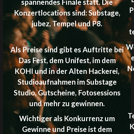
spannendes Finale statt. Die
P
Konzertlocations sind: Substage,
jubez, Tempel und P8.
t
We
Als Preise sind gibt es Auftritte bei
Das Fest, dem Unifest, im dem
Ne
KOHI und in der Alten Hackerei,
Studioaufnahmen im Substage
Studio, Gutscheine, Fotosessions
und mehr zu gewinnen.
T
Wichtiger als Konkurrenz um
K
Gewinne und Preise ist dem